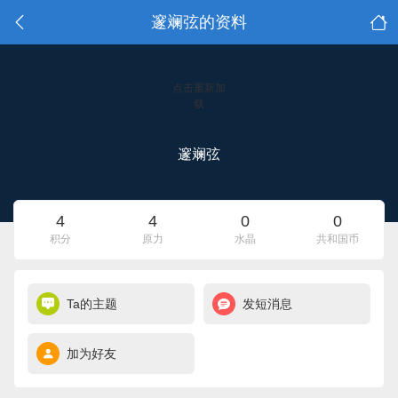
邃斓弦的资料
点击重新加
载
邃斓弦
4
4
0
0
积分
原力
水晶
共和国币
Ta的主题
发短消息
加为好友