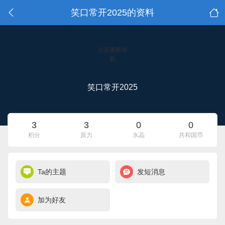
笑口常开2025的资料
点击重新加
载
笑口常开2025
3
3
0
0
积分
原力
水晶
共和国币
Ta的主题
发短消息
加为好友