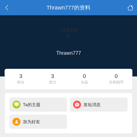
Thrawn777的资料
点击重新加
载
Thrawn777
3
3
0
0
积分
原力
水晶
共和国币
Ta的主题
发短消息
加为好友