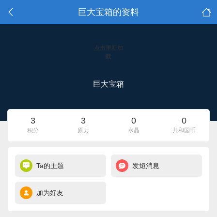
巨大宝箱的资料
点击重新加
载
巨大宝箱
3
3
0
0
积分
原力
水晶
共和国币
Ta的主题
发短消息
加为好友