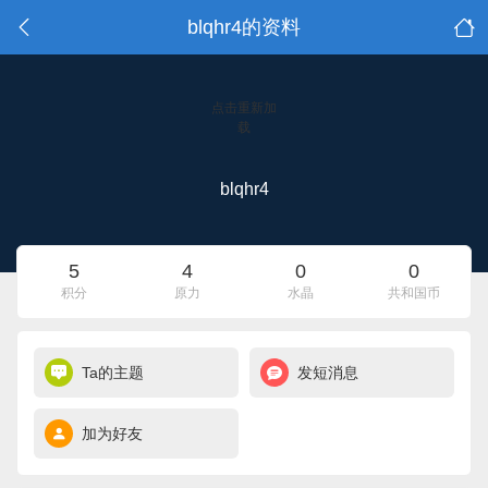
blqhr4的资料
点击重新加
载
blqhr4
5
4
0
0
积分
原力
水晶
共和国币
Ta的主题
发短消息
加为好友